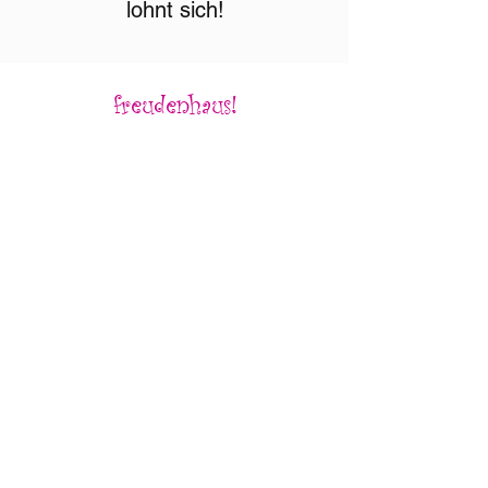
lohnt sich!
freudenhaus!
Instagram
Impressum
Datenschutz
Newsletter
E-Mail